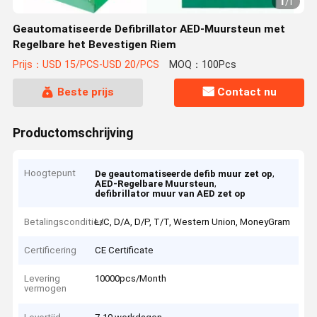
1
/
1
Geautomatiseerde Defibrillator AED-Muursteun met
Regelbare het Bevestigen Riem
Prijs：USD 15/PCS-USD 20/PCS
MOQ：100Pcs
Beste prijs
Contact nu
Productomschrijving
Hoogtepunt
,
De geautomatiseerde defib muur zet op
,
AED-Regelbare Muursteun
defibrillator muur van AED zet op
Betalingscondities
L/C, D/A, D/P, T/T, Western Union, MoneyGram
Certificering
CE Certificate
Levering
10000pcs/Month
vermogen