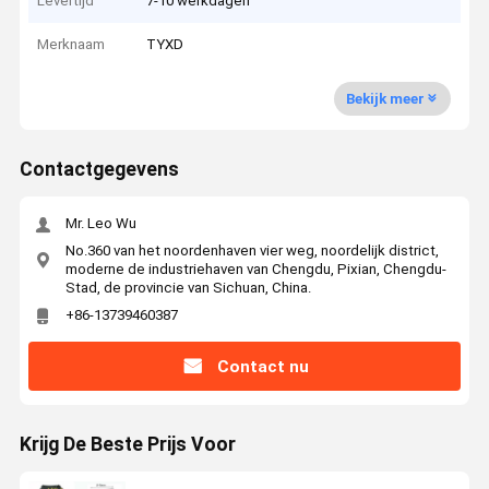
Levertijd
7-10 werkdagen
Merknaam
TYXD
Bekijk meer
Contactgegevens
Mr. Leo Wu
No.360 van het noordenhaven vier weg, noordelijk district,
moderne de industriehaven van Chengdu, Pixian, Chengdu-
Stad, de provincie van Sichuan, China.
+86-13739460387
Contact nu
Krijg De Beste Prijs Voor