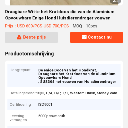
2
/
4
Draagbare Witte het Kratdoos die van de Aluminium
Opvouwbare Enige Hond Huisdierendrager vouwen
Prijs：USD 600/PCS-USD 700/PCS
MOQ：10pcs
Beste prijs
Contact nu
Productomschrijving
Hoogtepunt
,
De enige Doos van het Hondkrat
Draagbare het Kratdoos van de Aluminium
Opvouwbare Hond
,
SUS304 het vouwen van Huisdierendrager
Betalingscondities
L/C, D/A, D/P, T/T, Western Union, MoneyGram
Certificering
ISD9001
Levering
5000pcs/month
vermogen