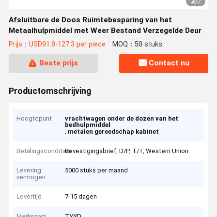
2
/
2
Afsluitbare de Doos Ruimtebesparing van het
Metaalhulpmiddel met Weer Bestand Verzegelde Deur
Prijs：USD91.8-127.3 per piece
MOQ：50 stuks
Beste prijs
Contact nu
Productomschrijving
Hoogtepunt
vrachtwagen onder de dozen van het
bedhulpmiddel
,
metalen gereedschap kabinet
Betalingscondities
Bevestigingsbrief, D/P, T/T, Western Union
Levering
5000 stuks per maand
vermogen
Levertijd
7-15 dagen
Merknaam
TYXD