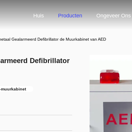
Huis
Producten
Ongeveer Ons
etaal Gealarmeerd Defibrillator de Muurkabinet van AED
armeerd Defibrillator
-muurkabinet