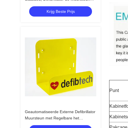
van AED van de Veiligheidseerste hulp
Krijg Beste Prijs
Punt
Kabinetf
Geautomatiseerde Externe Defibrillator
Kabinets
Muursteun met Regelbare het
Bevestigen Riem
Pakcage