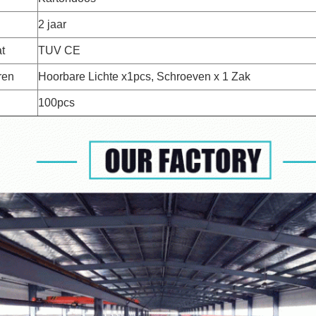
2 jaar
at
TUV CE
ren
Hoorbare Lichte x1pcs, Schroeven x 1 Zak
100pcs