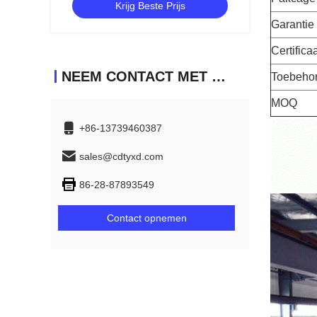
Krijg Beste Prijs
Garantie
Certifica
NEEM CONTACT MET ONS OP
Toebeho
MOQ
+86-13739460387
sales@cdtyxd.com
86-28-87893549
Contact opnemen