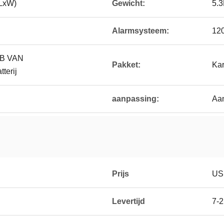
LxW)
Gewicht:
5.
Alarmsysteem:
120
B VAN
Pakket:
Ka
erij
aanpassing:
Aa
Prijs
US
Levertijd
7-