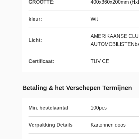
GROOTTE:
400x360x200mm (Hx
kleur:
Wit
AMERIKAANSE CLU
Licht:
AUTOMOBILISTENbatt
Certificaat:
TUV CE
Betaling & het Verschepen Termijnen
Min. bestelaantal
100pcs
Verpakking Details
Kartonnen doos