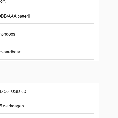
3KG
DB/AAA batterij
rtondoos
nvaardbaar
D 50- USD 60
25 werkdagen