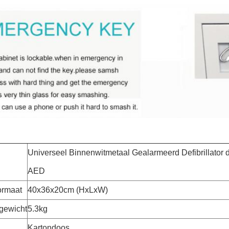
Universeel Binnenwitmetaal Gealarmeerd Defibrillator 
AED
ormaat
40x36x20cm (HxLxW)
gewicht
5.3kg
Kartondoos