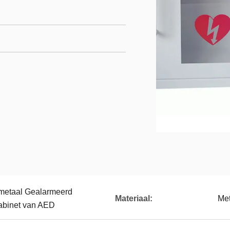
tmetaal Gealarmeerd
Materiaal:
Met
kabinet van AED