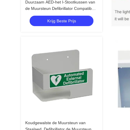
Duurzaam AED-het I-Stootkussen van
de Muursteun Defibrillator Compatibel
Gediplomeerd Ce van SP1
Krijg Beste Prijs
Koudgewalste de Muursteun van
Staalaed, Defibrillator de Muursteun